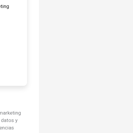
eting
 marketing
 datos y
iencias