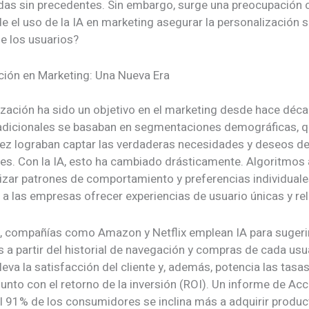
das sin precedentes. Sin embargo, surge una preocupación cr
el uso de la IA en marketing asegurar la personalización si
de los usuarios?
ción en Marketing: Una Nueva Era
ización ha sido un objetivo en el marketing desde hace déc
dicionales se basaban en segmentaciones demográficas, 
 vez lograban captar las verdaderas necesidades y deseos de
s. Con la IA, esto ha cambiado drásticamente. Algoritmos
izar patrones de comportamiento y preferencias individuale
 a las empresas ofrecer experiencias de usuario únicas y re
, compañías como Amazon y Netflix emplean IA para sugeri
 a partir del historial de navegación y compras de cada usu
leva la satisfacción del cliente y, además, potencia las tasa
unto con el retorno de la inversión (ROI). Un informe de Ac
el 91% de los consumidores se inclina más a adquirir produ