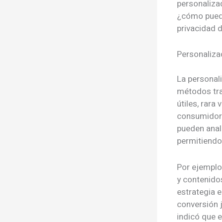
personaliza
¿cómo puede 
privacidad 
Personaliza
La personal
métodos tra
útiles, rara
consumidore
pueden anal
permitiendo
Por ejemplo
y contenidos
estrategia e
conversión j
indicó que 