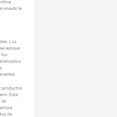
ítica:
n invadir la
adas. Los
que aunque
 los
 avanzados
s,
levantes.
r productos
ario. Esta
s de
centure
ctos de