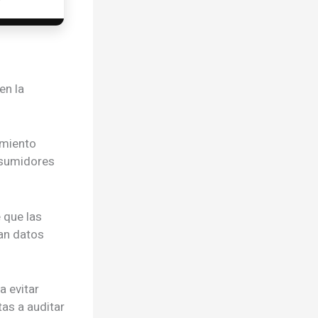
en la
imiento
onsumidores
 que las
van datos
a evitar
as a auditar