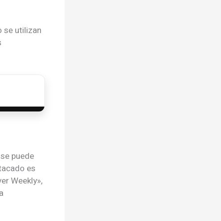
se utilizan
s
 se puede
stacado es
ver Weekly»,
a