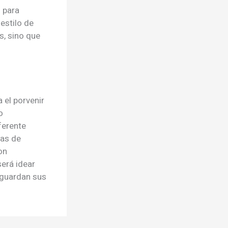
l para
estilo de
s, sino que
a el porvenir
o
ferente
ias de
on
será idear
sguardan sus