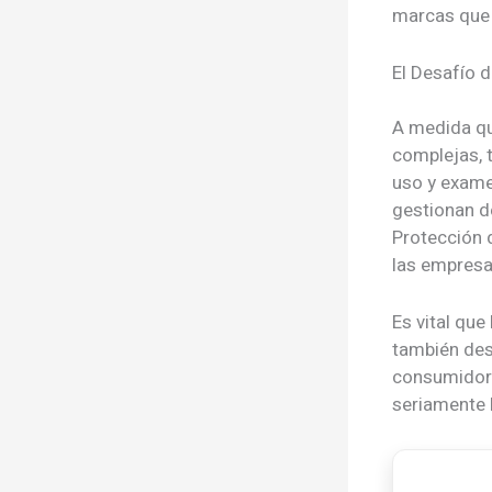
marcas que
El Desafío d
A medida qu
complejas, t
uso y exame
gestionan d
Protección 
las empresa
Es vital qu
también desa
consumidor e
seriamente 