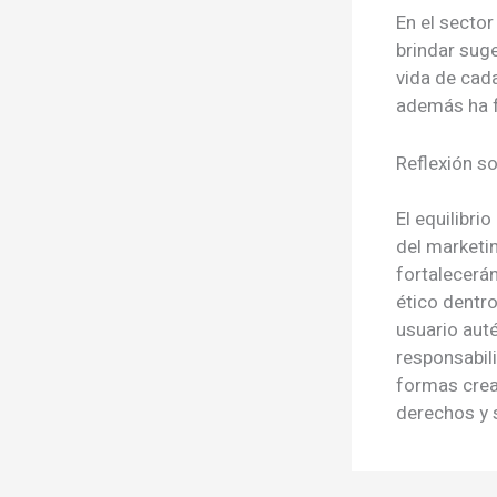
En el sector
brindar sug
vida de cada
además ha fo
Reflexión so
El equilibri
del marketin
fortalecerán
ético dentro
usuario aut
responsabili
formas crea
derechos y 