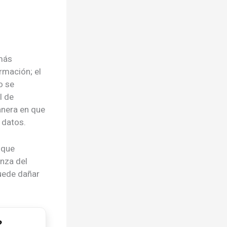
 más
rmación; el
o se
l de
anera en que
 datos.
 que
anza del
puede dañar
?